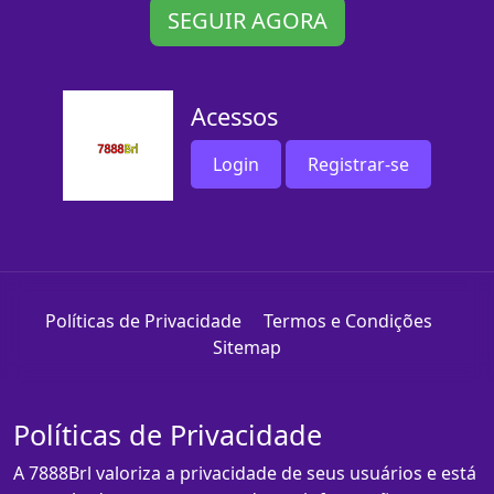
SEGUIR AGORA
Acessos
Login
Registrar-se
Políticas de Privacidade
Termos e Condições
Sitemap
Políticas de Privacidade
A 7888Brl valoriza a privacidade de seus usuários e está