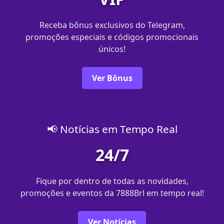
Receba bônus exclusivos do Telegram,
promoções especiais e códigos promocionais
únicos!
Ver Bônus
📢 Notícias em Tempo Real
24/7
Fique por dentro de todas as novidades,
promoções e eventos da 7888Brl em tempo real!
Ver Notícias