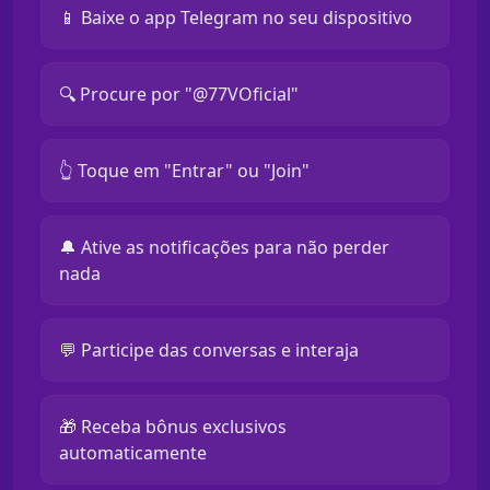
📱 Baixe o app Telegram no seu dispositivo
🔍 Procure por "@77VOficial"
👆 Toque em "Entrar" ou "Join"
🔔 Ative as notificações para não perder
nada
💬 Participe das conversas e interaja
🎁 Receba bônus exclusivos
automaticamente