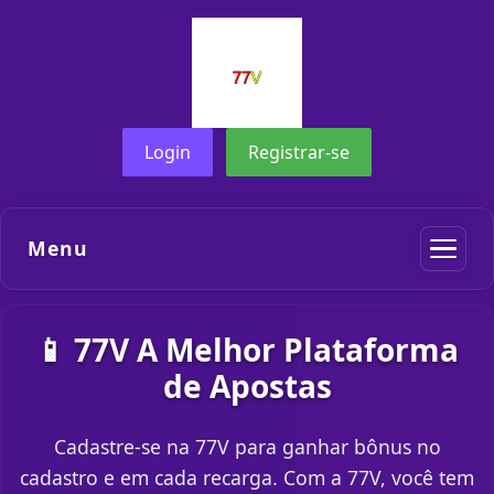
Login
Registrar-se
Menu
📱 77V A Melhor Plataforma
de Apostas
Cadastre-se na 77V para ganhar bônus no
cadastro e em cada recarga. Com a 77V, você tem