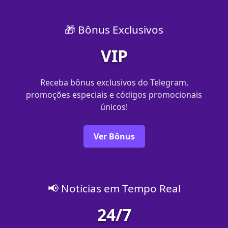
🎁 Bônus Exclusivos
VIP
Receba bônus exclusivos do Telegram,
promoções especiais e códigos promocionais
únicos!
Ver Bônus
📢 Notícias em Tempo Real
24/7