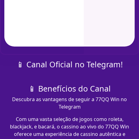
📱 Canal Oficial no Telegram!
📱 Benefícios do Canal
Descubra as vantagens de seguir a 77QQ Win no
Telegram
Com uma vasta seleção de jogos como roleta,
blackjack, e bacará, o cassino ao vivo do 77QQ Win
oferece uma experiência de cassino autêntica e