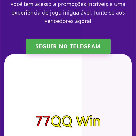
você tem acesso a promoções incríveis e uma
experiência de jogo inigualável. Junte-se aos
vencedores agora!
SEGUIR NO TELEGRAM