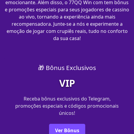
emocionante. Além disso, o 77QQ Win com​ tem bônus
e promoções especiais para seus jogadores de cassino
ao vivo, tornando a experiência ainda mais
recompensadora. Junte-se a nós e experimente a
emoção de jogar com crupiês reais, tudo no conforto
da sua casa!
🎁 Bônus Exclusivos
VIP
Receba bônus exclusivos do Telegram,
promoções especiais e códigos promocionais
únicos!
Ver Bônus