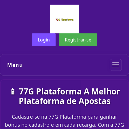
Login
Registrar-se
Menu
📱 77G Plataforma A Melhor
Plataforma de Apostas
Cadastre-se na 77G Plataforma para ganhar
bônus no cadastro e em cada recarga. Com a 77G