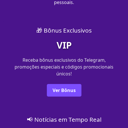
pessoais.
🎁 Bônus Exclusivos
VIP
Receba bônus exclusivos do Telegram,
promoções especiais e códigos promocionais
únicos!
Ver Bônus
📢 Notícias em Tempo Real