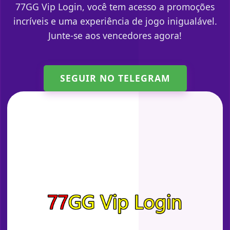
77GG Vip Login, você tem acesso a promoções
incríveis e uma experiência de jogo inigualável.
Junte-se aos vencedores agora!
SEGUIR NO TELEGRAM