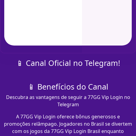
📱 Canal Oficial no Telegram!
📱 Benefícios do Canal
Descubra as vantagens de seguir a 77GG Vip Login no
Telegram
A 77GG Vip Login oferece bônus generosos e
promoções relâmpago. Jogadores no Brasil se divertem
com os jogos da 77GG Vip Login Brasil enquanto