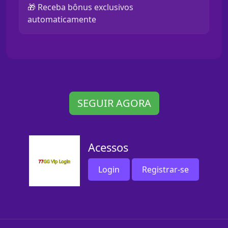
🎁 Receba bônus exclusivos
automaticamente
SEGUIR AGORA
Acessos
Login
Registrar-se