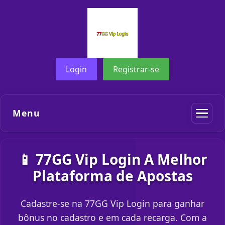
Login
Registrar-se
Menu
📱 77GG Vip Login A Melhor
Plataforma de Apostas
Cadastre-se na 77GG Vip Login para ganhar
bônus no cadastro e em cada recarga. Com a