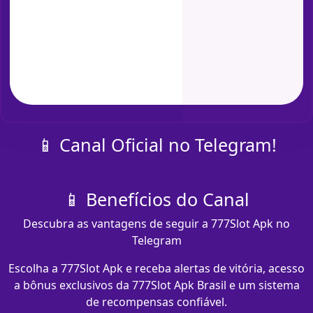
📱 Canal Oficial no Telegram!
📱 Benefícios do Canal
Descubra as vantagens de seguir a 777Slot Apk no
Telegram
Escolha a 777Slot Apk e receba alertas de vitória, acesso
a bônus exclusivos da 777Slot Apk Brasil e um sistema
de recompensas confiável.