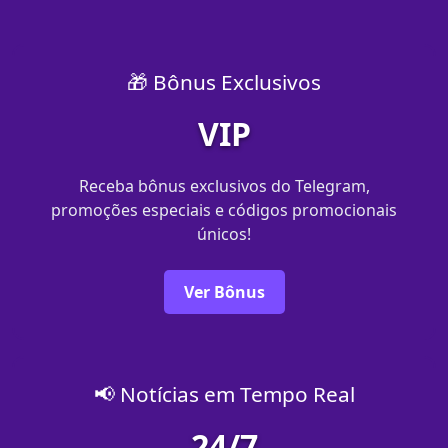
🎁 Bônus Exclusivos
VIP
Receba bônus exclusivos do Telegram,
promoções especiais e códigos promocionais
únicos!
Ver Bônus
📢 Notícias em Tempo Real
24/7