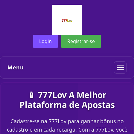
Login
Registrar-se
Menu
📱 777Lov A Melhor
Plataforma de Apostas
Cadastre-se na 777Lov para ganhar bônus no
cadastro e em cada recarga. Com a 777Lov, você