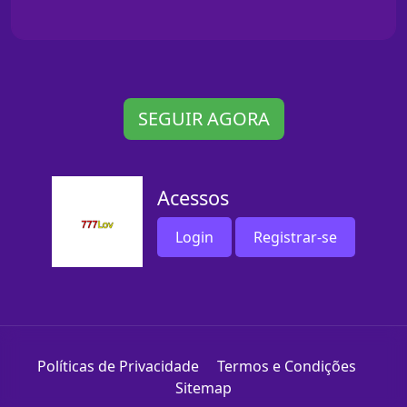
SEGUIR AGORA
Acessos
Login
Registrar-se
Políticas de Privacidade
Termos e Condições
Sitemap