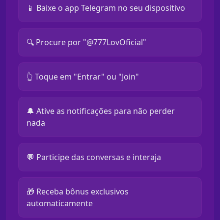
📱 Baixe o app Telegram no seu dispositivo
🔍 Procure por "@777LovOficial"
👆 Toque em "Entrar" ou "Join"
🔔 Ative as notificações para não perder
nada
💬 Participe das conversas e interaja
🎁 Receba bônus exclusivos
automaticamente