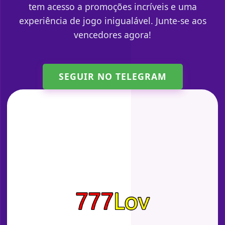
tem acesso a promoções incríveis e uma
experiência de jogo inigualável. Junte-se aos
vencedores agora!
SEGUIR NO TELEGRAM