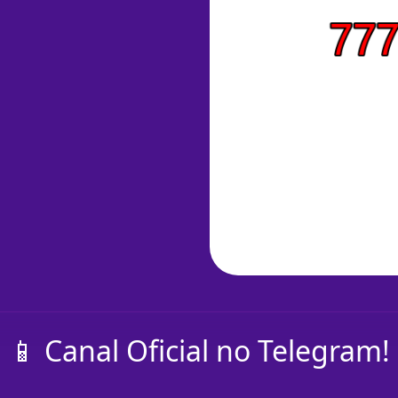
📱 Canal Oficial no Telegram!