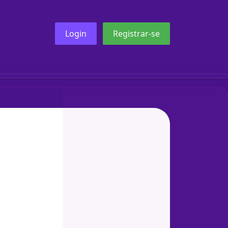
Login
Registrar-se