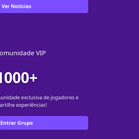
Ver Notícias
Comunidade VIP
1000+
unidade exclusiva de jogadores e
rtilhe experiências!
Entrar Grupo