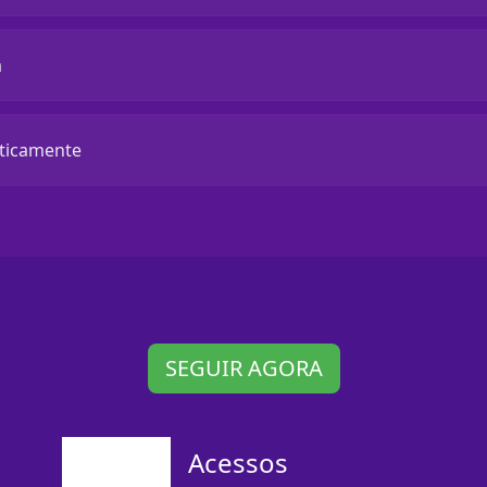
a
aticamente
SEGUIR AGORA
Acessos