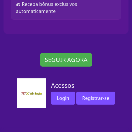
🎁 Receba bônus exclusivos
automaticamente
SEGUIR AGORA
Acessos
Login
Registrar-se