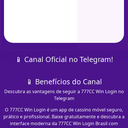
📱 Canal Oficial no Telegram!
📱 Benefícios do Canal
Descubra as vantagens de seguir a 777CC Win Login no
Telegram
O 777CC Win Login é um app de cassino móvel seguro,
prático e profissional. Baixe gratuitamente e descubra a
interface moderna da 777CC Win Login Brasil com