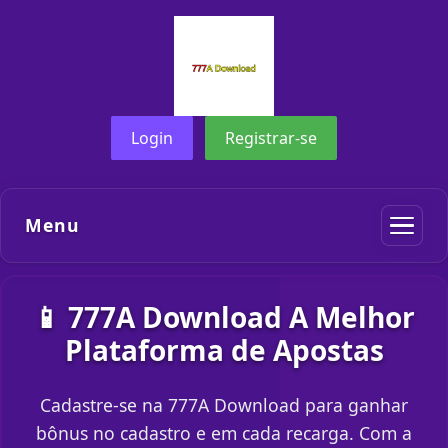
Login
Registrar-se
Menu
📱 777A Download A Melhor
Plataforma de Apostas
Cadastre-se na 777A Download para ganhar
bônus no cadastro e em cada recarga. Com a