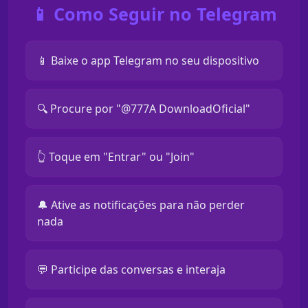
📱 Como Seguir no Telegram
📱 Baixe o app Telegram no seu dispositivo
🔍 Procure por "@777A DownloadOficial"
👆 Toque em "Entrar" ou "Join"
🔔 Ative as notificações para não perder
nada
💬 Participe das conversas e interaja