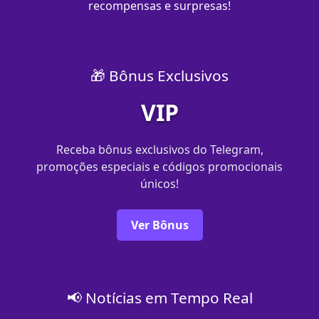
recompensas e surpresas!
🎁 Bônus Exclusivos
VIP
Receba bônus exclusivos do Telegram,
promoções especiais e códigos promocionais
únicos!
Ver Bônus
📢 Notícias em Tempo Real