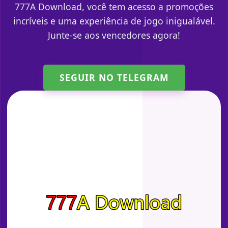
777A Download, você tem acesso a promoções
incríveis e uma experiência de jogo inigualável.
Junte-se aos vencedores agora!
SEGUIR NO TELEGRAM