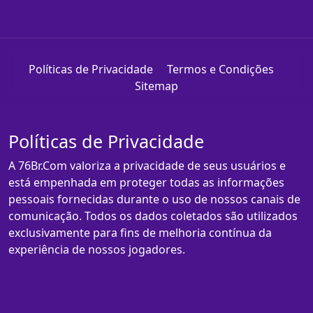
Políticas de Privacidade
Termos e Condições
Sitemap
Políticas de Privacidade
A 76Br.Com valoriza a privacidade de seus usuários e
está empenhada em proteger todas as informações
pessoais fornecidas durante o uso de nossos canais de
comunicação. Todos os dados coletados são utilizados
exclusivamente para fins de melhoria contínua da
experiência de nossos jogadores.