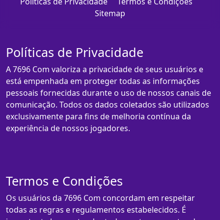
Políticas de Privacidade
Termos e Condições
Sitemap
Políticas de Privacidade
A 7696 Com valoriza a privacidade de seus usuários e
está empenhada em proteger todas as informações
pessoais fornecidas durante o uso de nossos canais de
comunicação. Todos os dados coletados são utilizados
exclusivamente para fins de melhoria contínua da
experiência de nossos jogadores.
Termos e Condições
Os usuários da 7696 Com concordam em respeitar
todas as regras e regulamentos estabelecidos. É