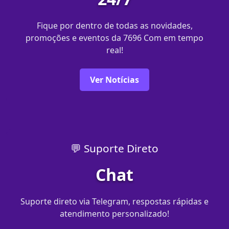
Fique por dentro de todas as novidades,
promoções e eventos da 7696 Com em tempo
real!
Ver Notícias
💬 Suporte Direto
Chat
Suporte direto via Telegram, respostas rápidas e
atendimento personalizado!