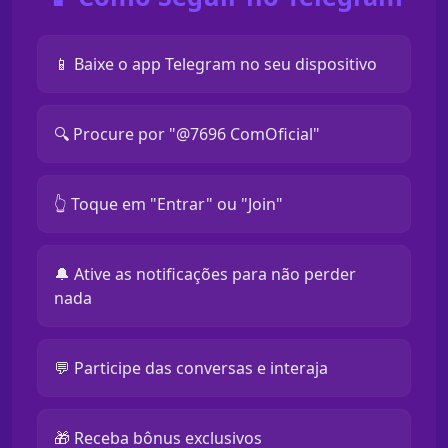
📱 Baixe o app Telegram no seu dispositivo
🔍 Procure por "@7696 ComOficial"
👆 Toque em "Entrar" ou "Join"
🔔 Ative as notificações para não perder
nada
💬 Participe das conversas e interaja
🎁 Receba bônus exclusivos