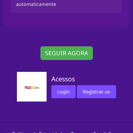
automaticamente
SEGUIR AGORA
Acessos
Login
Registrar-se