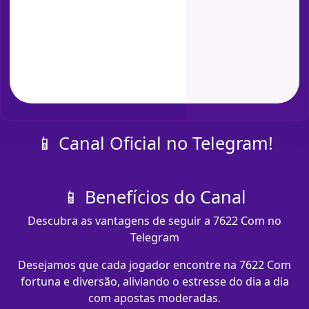
📱 Canal Oficial no Telegram!
📱 Benefícios do Canal
Descubra as vantagens de seguir a 7622 Com no
Telegram
Desejamos que cada jogador encontre na 7622 Com
fortuna e diversão, aliviando o estresse do dia a dia
com apostas moderadas.