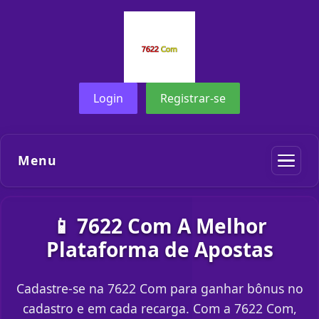
Login
Registrar-se
Menu
📱 7622 Com A Melhor
Plataforma de Apostas
Cadastre-se na 7622 Com para ganhar bônus no
cadastro e em cada recarga. Com a 7622 Com,