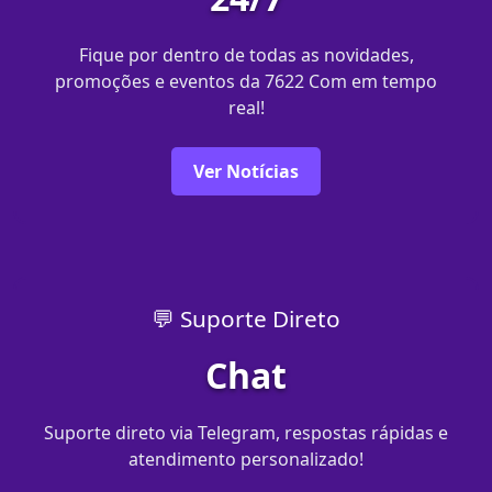
Fique por dentro de todas as novidades,
promoções e eventos da 7622 Com em tempo
real!
Ver Notícias
💬 Suporte Direto
Chat
Suporte direto via Telegram, respostas rápidas e
atendimento personalizado!