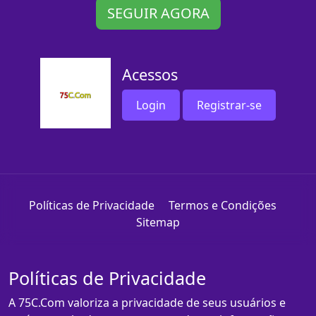
SEGUIR AGORA
Acessos
Login
Registrar-se
Políticas de Privacidade
Termos e Condições
Sitemap
Políticas de Privacidade
A 75C.Com valoriza a privacidade de seus usuários e