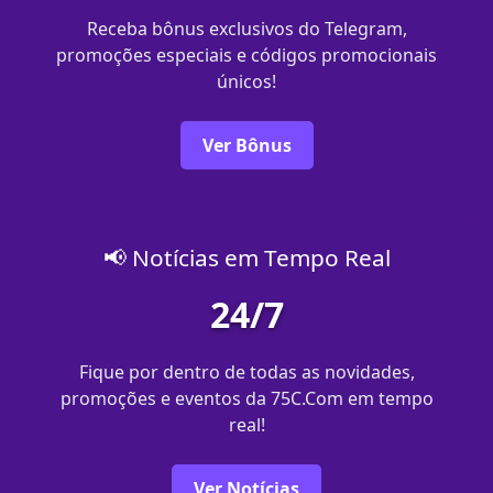
Receba bônus exclusivos do Telegram,
promoções especiais e códigos promocionais
únicos!
Ver Bônus
📢 Notícias em Tempo Real
24/7
Fique por dentro de todas as novidades,
promoções e eventos da 75C.Com em tempo
real!
Ver Notícias