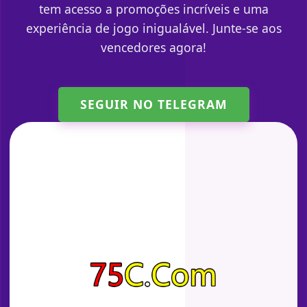
tem acesso a promoções incríveis e uma
experiência de jogo inigualável. Junte-se aos
vencedores agora!
SEGUIR NO TELEGRAM