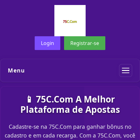
Login
Registrar-se
Menu
📱 75C.Com A Melhor
Plataforma de Apostas
Cadastre-se na 75C.Com para ganhar bônus no
cadastro e em cada recarga. Com a 75C.Com, você