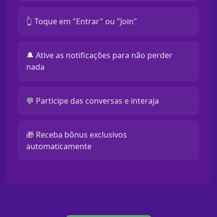
👆 Toque em "Entrar" ou "Join"
🔔 Ative as notificações para não perder
nada
💬 Participe das conversas e interaja
🎁 Receba bônus exclusivos
automaticamente