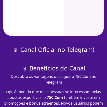
📱 Canal Oficial no Telegram!
📱 Benefícios do Canal
Descubra as vantagens de seguir a 75C.Com no
Telegram
rgir. À medida que mais pessoas se interessam pelas
apostas esportivas, o
75C.Com
também investe em
promoções e bônus atraentes. Novos usuários podem