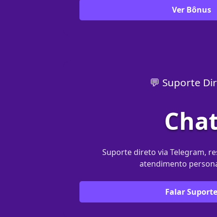
Ver Bônus
💬 Suporte Di
Cha
Suporte direto via Telegram, r
atendimento persona
Falar Suport