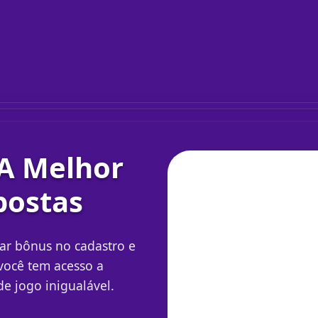
A Melhor
postas
ar bônus no cadastro e
você tem acesso a
e jogo inigualável.