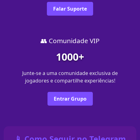
Falar Suporte
👥 Comunidade VIP
1000+
Junte-se a uma comunidade exclusiva de
jogadores e compartilhe experiências!
Entrar Grupo
📱 Como Seguir no Telegram