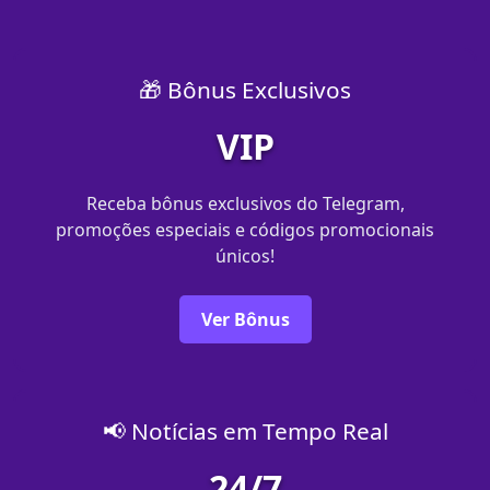
🎁 Bônus Exclusivos
VIP
Receba bônus exclusivos do Telegram,
promoções especiais e códigos promocionais
únicos!
Ver Bônus
📢 Notícias em Tempo Real
24/7