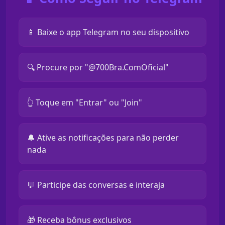
📱 Baixe o app Telegram no seu dispositivo
🔍 Procure por "@700Bra.ComOficial"
👆 Toque em "Entrar" ou "Join"
🔔 Ative as notificações para não perder
nada
💬 Participe das conversas e interaja
🎁 Receba bônus exclusivos