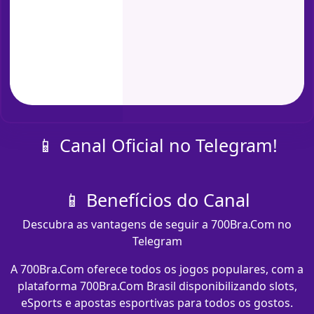
📱 Canal Oficial no Telegram!
📱 Benefícios do Canal
Descubra as vantagens de seguir a 700Bra.Com no
Telegram
A 700Bra.Com oferece todos os jogos populares, com a
plataforma 700Bra.Com Brasil disponibilizando slots,
eSports e apostas esportivas para todos os gostos.