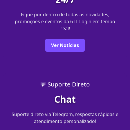
Fique por dentro de todas as novidades,
promoções e eventos da 6TT Login em tempo
real!
Ver Notícias
💬 Suporte Direto
Chat
Suporte direto via Telegram, respostas rápidas e
atendimento personalizado!