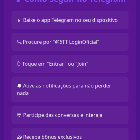
📱 Baixe o app Telegram no seu dispositivo
🔍 Procure por "@6TT LoginOficial"
👆 Toque em "Entrar" ou "Join"
🔔 Ative as notificações para não perder
nada
💬 Participe das conversas e interaja
🎁 Receba bônus exclusivos