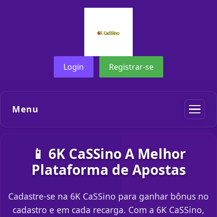
Login
Registrar-se
Menu
📱 6K CaSSino A Melhor
Plataforma de Apostas
Cadastre-se na 6K CaSSino para ganhar bônus no
cadastro e em cada recarga. Com a 6K CaSSino,