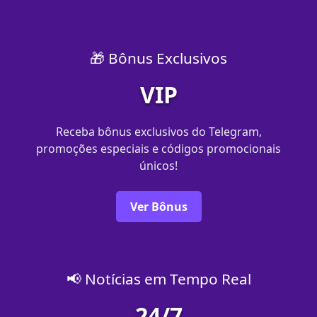
🎁 Bônus Exclusivos
VIP
Receba bônus exclusivos do Telegram,
promoções especiais e códigos promocionais
únicos!
Ver Bônus
📢 Notícias em Tempo Real
24/7