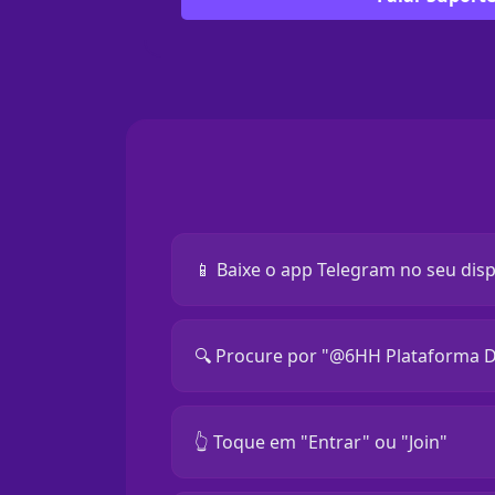
📱 Baixe o app Telegram no seu disp
🔍 Procure por "@6HH Plataforma De
👆 Toque em "Entrar" ou "Join"