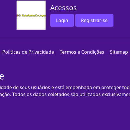
Acessos
Login
Registrar-se
Políticas de Privacidade
Termos e Condições
Sitemap
de
acidade de seus usuários e está empenhada em proteger tod
ção. Todos os dados coletados são utilizados exclusivamen