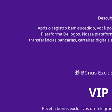
Descub
Após o registro bem-sucedido, você p
Plataforma De Jogos. Nossa platafor
transferências bancárias, carteiras digita
🎁 Bônus Exclu
VIP
Receba bônus exclusivos do Telegra