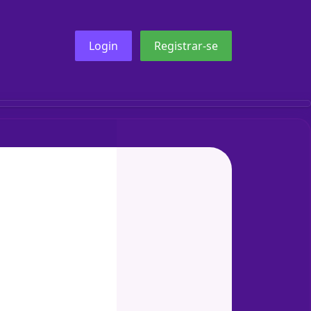
Login
Registrar-se