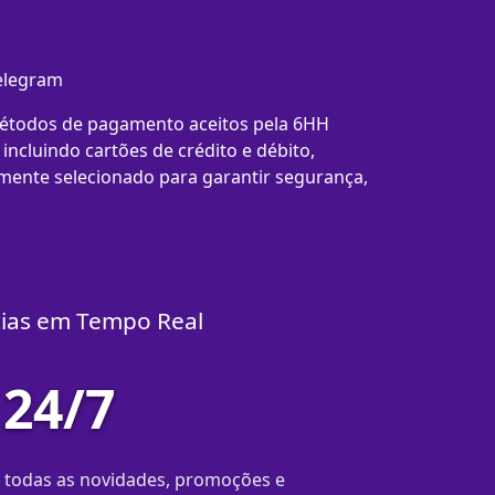
elegram
métodos de pagamento aceitos pela 6HH
cluindo cartões de crédito e débito,
amente selecionado para garantir segurança,
cias em Tempo Real
24/7
e todas as novidades, promoções e