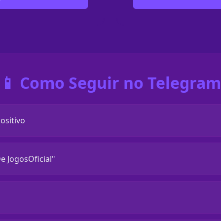
📱 Como Seguir no Telegram
ositivo
 JogosOficial"