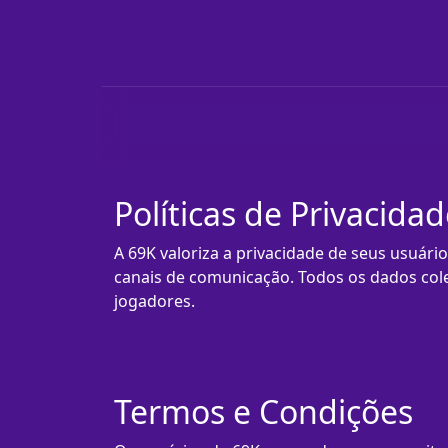
Políticas de Privacida
A 69K valoriza a privacidade de seus usuár
canais de comunicação. Todos os dados cole
jogadores.
Termos e Condições