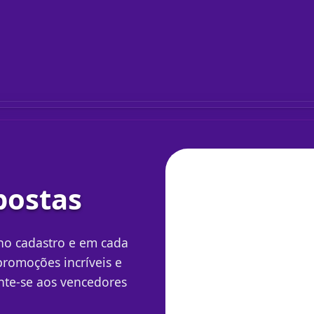
postas
no cadastro e em cada
promoções incríveis e
unte-se aos vencedores