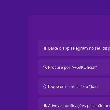
📱 Baixe o app Telegram no seu disp
🔍 Procure por "@69KOficial"
👆 Toque em "Entrar" ou "Join"
🔔 Ative as notificações para não p