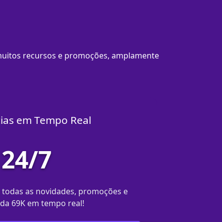
 muitos recursos e promoções, amplamente
cias em Tempo Real
24/7
e todas as novidades, promoções e
 da 69K em tempo real!