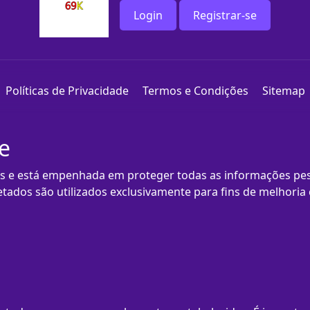
Login
Registrar-se
Políticas de Privacidade
Termos e Condições
Sitemap
de
ios e está empenhada em proteger todas as informações pe
tados são utilizados exclusivamente para fins de melhoria