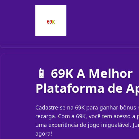
📱 69K A Melhor
Plataforma de A
Cadastre-se na 69K para ganhar bônus 
recarga. Com a 69K, você tem acesso a 
uma experiência de jogo inigualável. J
agora!