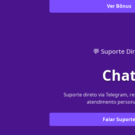
Ver Bônus
💬 Suporte Di
Cha
Suporte direto via Telegram, r
atendimento persona
Falar Suport