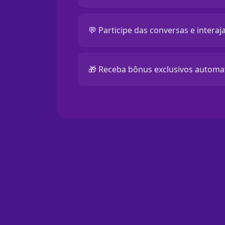
💬 Participe das conversas e interaj
🎁 Receba bônus exclusivos autom