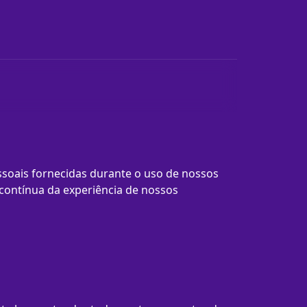
ssoais fornecidas durante o uso de nossos
 contínua da experiência de nossos