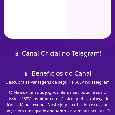
📱 Canal Oficial no Telegram!
📱 Benefícios do Canal
Descubra as vantagens de seguir a 688V no Telegram
O Mines é um dos jogos online mais populares no
cassino 688V, inspirado no clássico quebra-cabeça de
lógica Minesweeper. Neste jogo, o objetivo é revelar
peças em uma grade enquanto evita minas ocultas. O