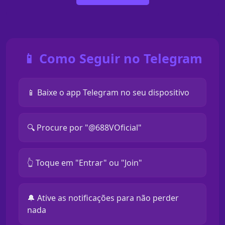
📱 Como Seguir no Telegram
📱 Baixe o app Telegram no seu dispositivo
🔍 Procure por "@688VOficial"
👆 Toque em "Entrar" ou "Join"
🔔 Ative as notificações para não perder
nada