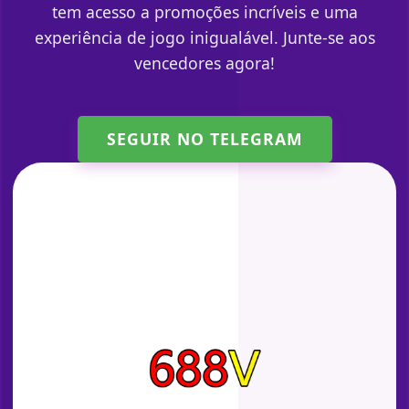
tem acesso a promoções incríveis e uma
experiência de jogo inigualável. Junte-se aos
vencedores agora!
SEGUIR NO TELEGRAM