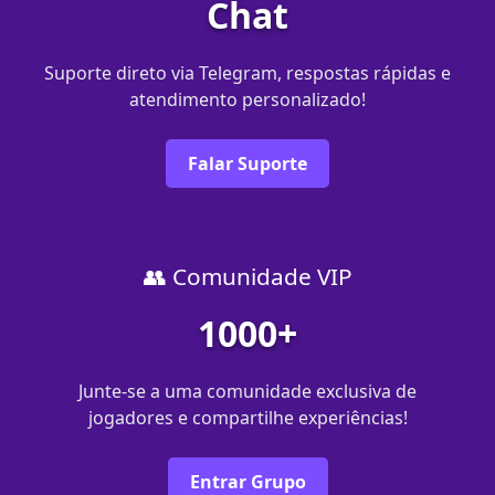
Chat
Suporte direto via Telegram, respostas rápidas e
atendimento personalizado!
Falar Suporte
👥 Comunidade VIP
1000+
Junte-se a uma comunidade exclusiva de
jogadores e compartilhe experiências!
Entrar Grupo