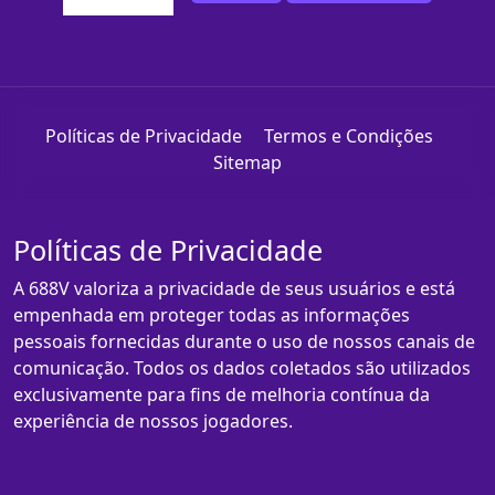
Políticas de Privacidade
Termos e Condições
Sitemap
Políticas de Privacidade
A 688V valoriza a privacidade de seus usuários e está
empenhada em proteger todas as informações
pessoais fornecidas durante o uso de nossos canais de
comunicação. Todos os dados coletados são utilizados
exclusivamente para fins de melhoria contínua da
experiência de nossos jogadores.