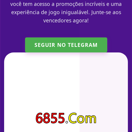
você tem acesso a promoções incríveis e uma
experiência de jogo inigualável. Junte-se aos
vencedores agora!
SEGUIR NO TELEGRAM