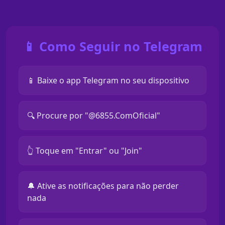
📱 Como Seguir no Telegram
📱 Baixe o app Telegram no seu dispositivo
🔍 Procure por "@6855.ComOficial"
👆 Toque em "Entrar" ou "Join"
🔔 Ative as notificações para não perder
nada