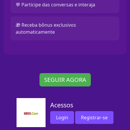
💬 Participe das conversas e interaja
🎁 Receba bônus exclusivos
automaticamente
SEGUIR AGORA
Acessos
Login
Registrar-se