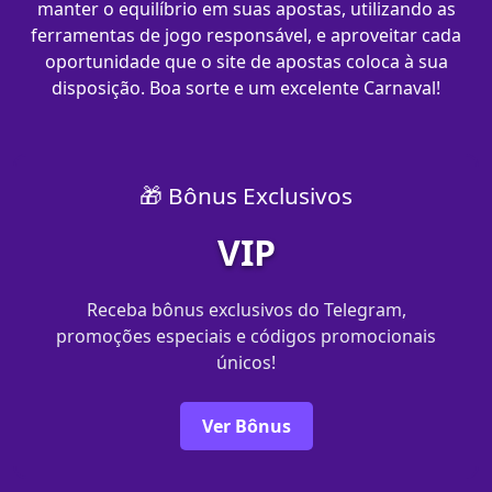
manter o equilíbrio em suas apostas, utilizando as
ferramentas de jogo responsável, e aproveitar cada
oportunidade que o site de apostas coloca à sua
disposição. Boa sorte e um excelente Carnaval!
🎁 Bônus Exclusivos
VIP
Receba bônus exclusivos do Telegram,
promoções especiais e códigos promocionais
únicos!
Ver Bônus