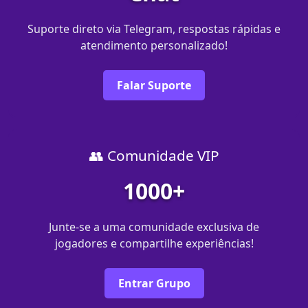
Suporte direto via Telegram, respostas rápidas e
atendimento personalizado!
Falar Suporte
👥 Comunidade VIP
1000+
Junte-se a uma comunidade exclusiva de
jogadores e compartilhe experiências!
Entrar Grupo