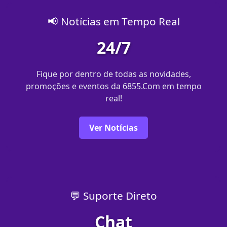
📢 Notícias em Tempo Real
24/7
Fique por dentro de todas as novidades,
promoções e eventos da 6855.Com em tempo
real!
Ver Notícias
💬 Suporte Direto
Chat