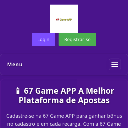
Login
Registrar-se
Menu
📱 67 Game APP A Melhor
Plataforma de Apostas
Cadastre-se na 67 Game APP para ganhar bônus
no cadastro e em cada recarga. Com a 67 Game