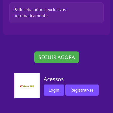
🎁 Receba bônus exclusivos
automaticamente
SEGUIR AGORA
Acessos
Login
Registrar-se