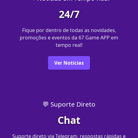
24/7
Fique por dentro de todas as novidades,
promoções e eventos da 67 Game APP em
tempo real!
Ver Notícias
💬 Suporte Direto
Chat
Suporte direto via Telegram, respostas rápidas e