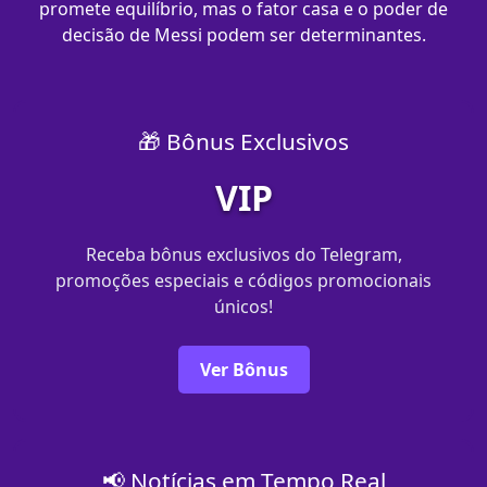
promete equilíbrio, mas o fator casa e o poder de
decisão de Messi podem ser determinantes.
🎁 Bônus Exclusivos
VIP
Receba bônus exclusivos do Telegram,
promoções especiais e códigos promocionais
únicos!
Ver Bônus
📢 Notícias em Tempo Real