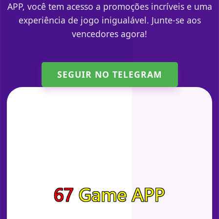
APP, você tem acesso a promoções incríveis e uma
experiência de jogo inigualável. Junte-se aos
vencedores agora!
SEGUIR NO TELEGRAM