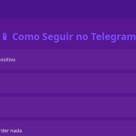
📱 Como Seguir no Telegram
ositivo
erder nada