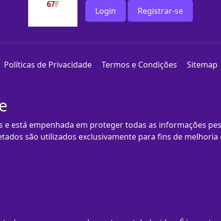
Login
Registrar-se
Políticas de Privacidade
Termos e Condições
Sitemap
de
ios e está empenhada em proteger todas as informações pe
tados são utilizados exclusivamente para fins de melhoria