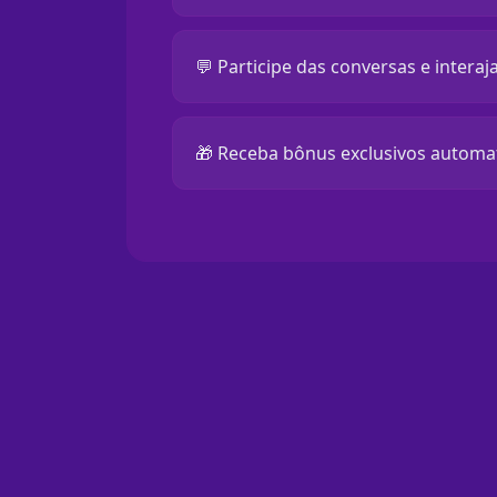
💬 Participe das conversas e interaj
🎁 Receba bônus exclusivos autom