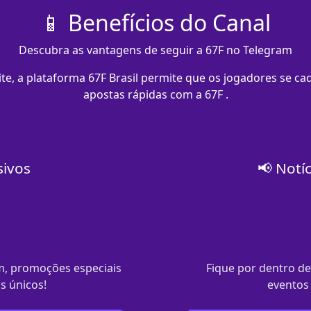
📱 Benefícios do Canal
Descubra as vantagens de seguir a 67F no Telegram
te, a plataforma 67F Brasil permite que os jogadores se c
apostas rápidas com a 67F .
sivos
📢 Notí
m, promoções especiais
Fique por dentro d
s únicos!
eventos