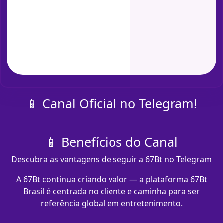
📱 Canal Oficial no Telegram!
📱 Benefícios do Canal
Descubra as vantagens de seguir a 67Bt no Telegram
A 67Bt continua criando valor — a plataforma 67Bt
Brasil é centrada no cliente e caminha para ser
referência global em entretenimento.