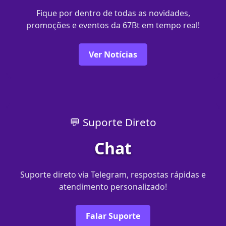
Fique por dentro de todas as novidades,
promoções e eventos da 67Bt em tempo real!
Ver Notícias
💬 Suporte Direto
Chat
Suporte direto via Telegram, respostas rápidas e
atendimento personalizado!
Falar Suporte