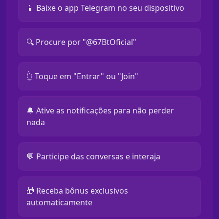
📱 Baixe o app Telegram no seu dispositivo
🔍 Procure por "@67BtOficial"
👆 Toque em "Entrar" ou "Join"
🔔 Ative as notificações para não perder
nada
💬 Participe das conversas e interaja
🎁 Receba bônus exclusivos
automaticamente