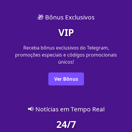
🎁 Bônus Exclusivos
VIP
Receba bônus exclusivos do Telegram,
promoções especiais e códigos promocionais
únicos!
Ver Bônus
📢 Notícias em Tempo Real
24/7