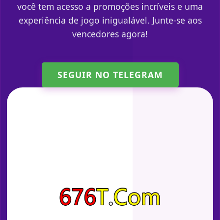
você tem acesso a promoções incríveis e uma
experiência de jogo inigualável. Junte-se aos
vencedores agora!
SEGUIR NO TELEGRAM