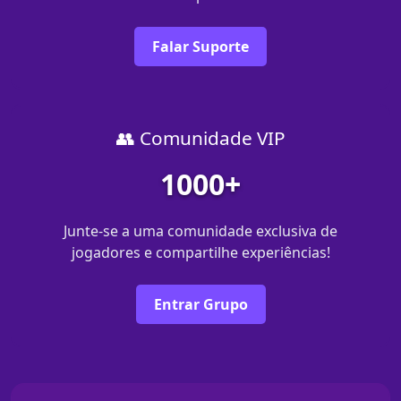
Falar Suporte
👥 Comunidade VIP
1000+
Junte-se a uma comunidade exclusiva de
jogadores e compartilhe experiências!
Entrar Grupo