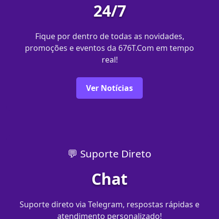
24/7
Fique por dentro de todas as novidades,
promoções e eventos da 676T.Com em tempo
real!
Ver Notícias
💬 Suporte Direto
Chat
Suporte direto via Telegram, respostas rápidas e
atendimento personalizado!