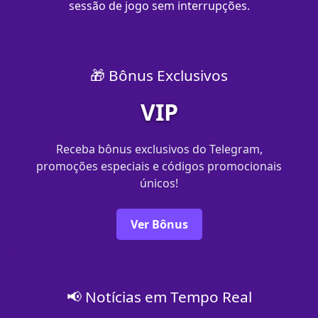
sessão de jogo sem interrupções.
🎁 Bônus Exclusivos
VIP
Receba bônus exclusivos do Telegram,
promoções especiais e códigos promocionais
únicos!
Ver Bônus
📢 Notícias em Tempo Real