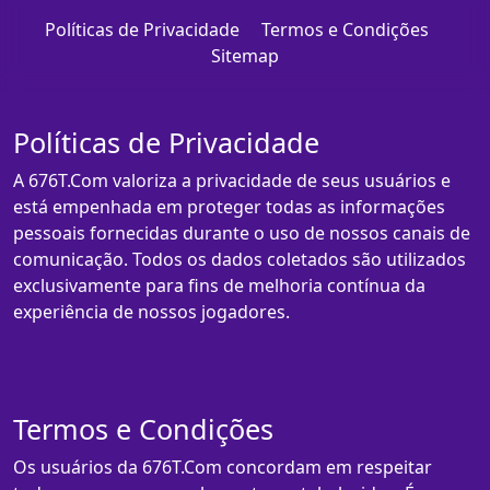
Políticas de Privacidade
Termos e Condições
Sitemap
Políticas de Privacidade
A 676T.Com valoriza a privacidade de seus usuários e
está empenhada em proteger todas as informações
pessoais fornecidas durante o uso de nossos canais de
comunicação. Todos os dados coletados são utilizados
exclusivamente para fins de melhoria contínua da
experiência de nossos jogadores.
Termos e Condições
Os usuários da 676T.Com concordam em respeitar