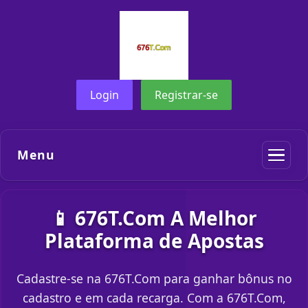
Login
Registrar-se
Menu
📱 676T.Com A Melhor
Plataforma de Apostas
Cadastre-se na 676T.Com para ganhar bônus no
cadastro e em cada recarga. Com a 676T.Com,