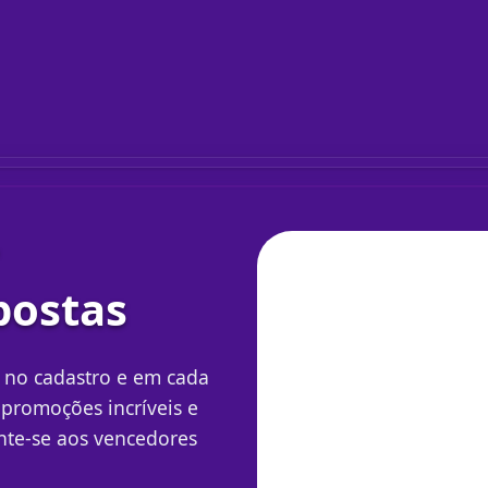
postas
 no cadastro e em cada
 promoções incríveis e
unte-se aos vencedores