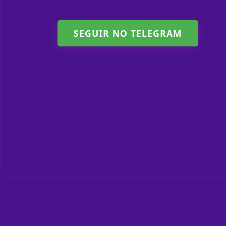
SEGUIR NO TELEGRAM