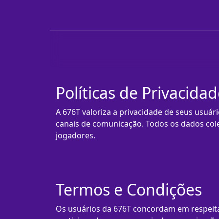
Políticas de Privacida
A 676T valoriza a privacidade de seus usuá
canais de comunicação. Todos os dados cole
jogadores.
Termos e Condições
Os usuários da 676T concordam em respeitar