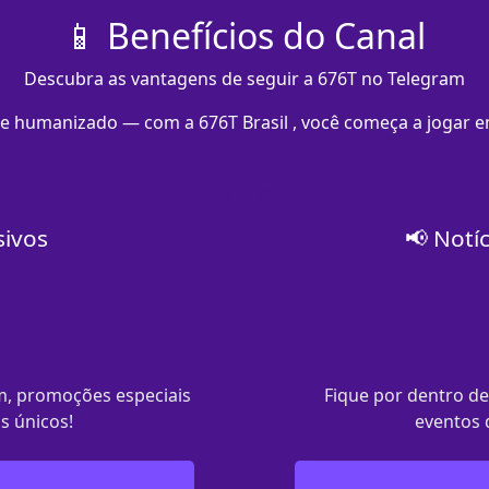
📱 Benefícios do Canal
Descubra as vantagens de seguir a 676T no Telegram
rte humanizado — com a 676T Brasil , você começa a jogar 
sivos
📢 Notí
m, promoções especiais
Fique por dentro d
s únicos!
eventos 