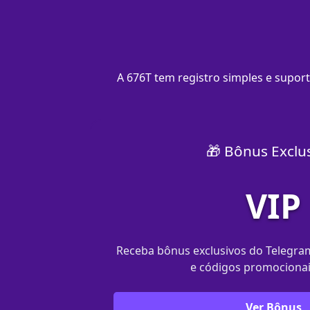
A 676T tem registro simples e supo
🎁 Bônus Exclu
VIP
Receba bônus exclusivos do Telegra
e códigos promocionai
Ver Bônus