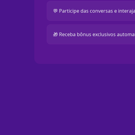
💬 Participe das conversas e interaj
🎁 Receba bônus exclusivos autom