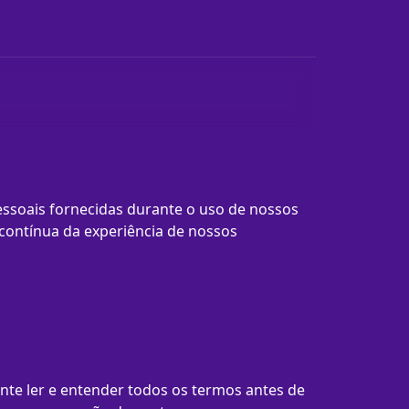
essoais fornecidas durante o uso de nossos
 contínua da experiência de nossos
nte ler e entender todos os termos antes de