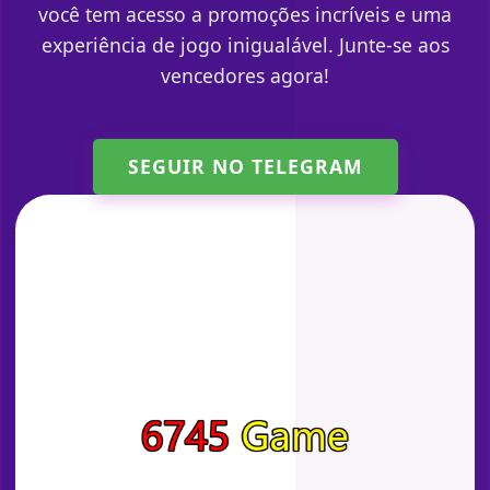
você tem acesso a promoções incríveis e uma
experiência de jogo inigualável. Junte-se aos
vencedores agora!
SEGUIR NO TELEGRAM