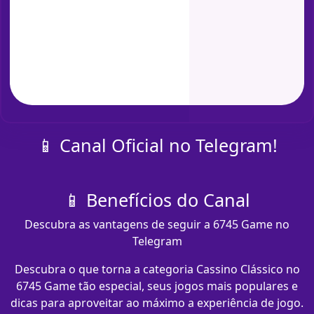
📱 Canal Oficial no Telegram!
📱 Benefícios do Canal
Descubra as vantagens de seguir a 6745 Game no
Telegram
Descubra o que torna a categoria Cassino Clássico no
6745 Game tão especial, seus jogos mais populares e
dicas para aproveitar ao máximo a experiência de jogo.