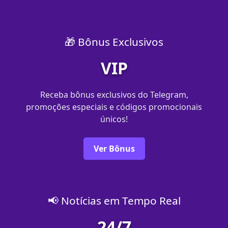
🎁 Bônus Exclusivos
VIP
Receba bônus exclusivos do Telegram,
promoções especiais e códigos promocionais
únicos!
Ver Bônus
📢 Notícias em Tempo Real
24/7