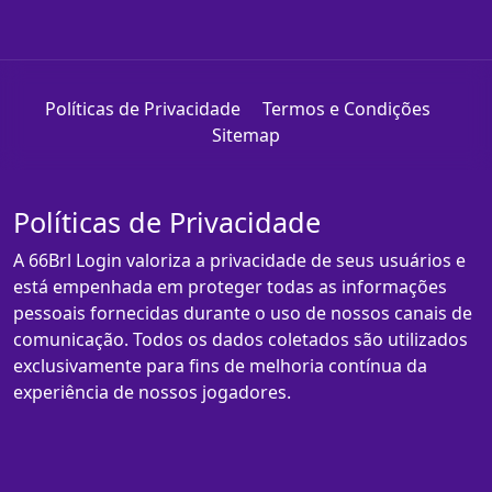
Políticas de Privacidade
Termos e Condições
Sitemap
Políticas de Privacidade
A 66Brl Login valoriza a privacidade de seus usuários e
está empenhada em proteger todas as informações
pessoais fornecidas durante o uso de nossos canais de
comunicação. Todos os dados coletados são utilizados
exclusivamente para fins de melhoria contínua da
experiência de nossos jogadores.