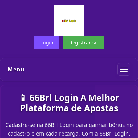
Login
Registrar-se
Menu
📱 66Brl Login A Melhor
Plataforma de Apostas
Cadastre-se na 66Brl Login para ganhar bônus no
cadastro e em cada recarga. Com a 66Brl Login,