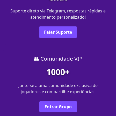
Suporte direto via Telegram, respostas rápidas e
atendimento personalizado!
Falar Suporte
👥 Comunidade VIP
1000+
Junte-se a uma comunidade exclusiva de
jogadores e compartilhe experiências!
Entrar Grupo