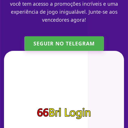
você tem acesso a promoções incríveis e uma
experiência de jogo inigualável. Junte-se aos
vencedores agora!
SEGUIR NO TELEGRAM