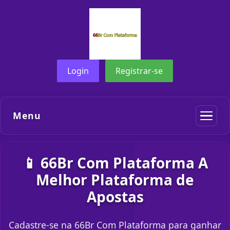
Login
Registrar-se
Menu
📱 66Br Com Plataforma A
Melhor Plataforma de
Apostas
Cadastre-se na 66Br Com Plataforma para ganhar