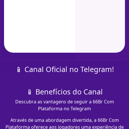
📱 Canal Oficial no Telegram!
📱 Benefícios do Canal
Descubra as vantagens de seguir a 66Br Com
Plataforma no Telegram
Através de uma abordagem divertida, a 66Br Com
Plataforma oferece aos jogadores uma experiência de