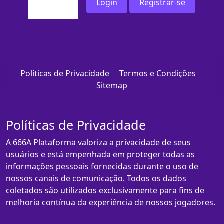
Login
Registrar-se
Políticas de Privacidade
Termos e Condições
Sitemap
Políticas de Privacidade
A 666A Plataforma valoriza a privacidade de seus
usuários e está empenhada em proteger todas as
informações pessoais fornecidas durante o uso de
nossos canais de comunicação. Todos os dados
coletados são utilizados exclusivamente para fins de
melhoria contínua da experiência de nossos jogadores.