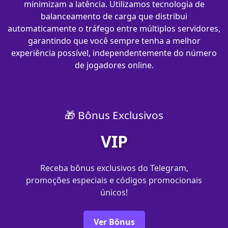
minimizam a latência. Utilizamos tecnologia de
balanceamento de carga que distribui
automaticamente o tráfego entre múltiplos servidores,
garantindo que você sempre tenha a melhor
experiência possível, independentemente do número
de jogadores online.
🎁 Bônus Exclusivos
VIP
Receba bônus exclusivos do Telegram,
promoções especiais e códigos promocionais
únicos!
Ver Bônus