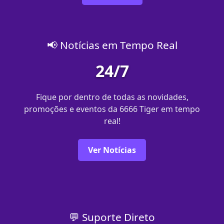
📢 Notícias em Tempo Real
24/7
Fique por dentro de todas as novidades,
promoções e eventos da 6666 Tiger em tempo
real!
Ver Notícias
💬 Suporte Direto