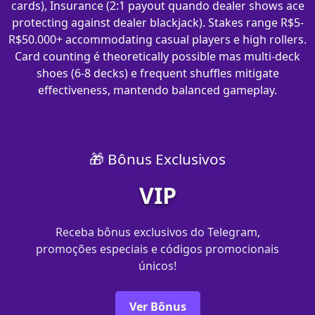
cards), Insurance (2:1 payout quando dealer shows ace
protecting against dealer blackjack). Stakes range R$5-
R$50.000+ accommodating casual players e high rollers.
Card counting é theoretically possible mas multi-deck
shoes (6-8 decks) e frequent shuffles mitigate
effectiveness, mantendo balanced gameplay.
🎁 Bônus Exclusivos
VIP
Receba bônus exclusivos do Telegram,
promoções especiais e códigos promocionais
únicos!
Ver Bônus