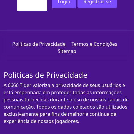
Login
Registrar-se
Políticas de Privacidade
Termos e Condições
Sitemap
Políticas de Privacidade
A 6666 Tiger valoriza a privacidade de seus usuários e
está empenhada em proteger todas as informações
pessoais fornecidas durante o uso de nossos canais de
comunicação. Todos os dados coletados são utilizados
exclusivamente para fins de melhoria contínua da
experiência de nossos jogadores.