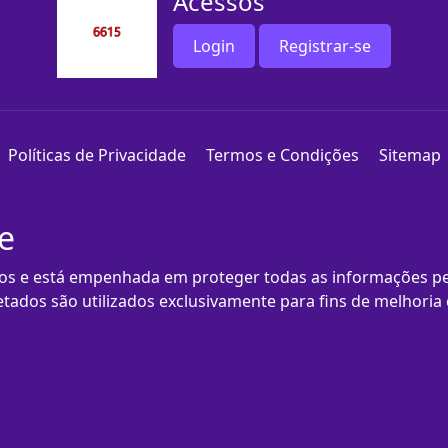
Acessos
Login
Registrar-se
Políticas de Privacidade
Termos e Condições
Sitemap
de
rios e está empenhada em proteger todas as informações p
tados são utilizados exclusivamente para fins de melhoria