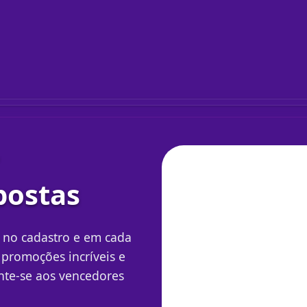
postas
 no cadastro e em cada
 promoções incríveis e
unte-se aos vencedores