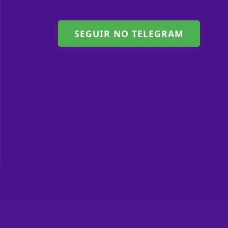
SEGUIR NO TELEGRAM