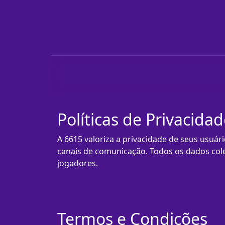
Políticas de Privacida
A 6615 valoriza a privacidade de seus usuá
canais de comunicação. Todos os dados cole
jogadores.
Termos e Condições