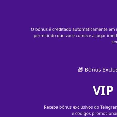
O bônus é creditado automaticamente em s
permitindo que você comece a jogar imed
se
🎁 Bônus Exclu
VIP
Receba bônus exclusivos do Telegra
e códigos promocionai