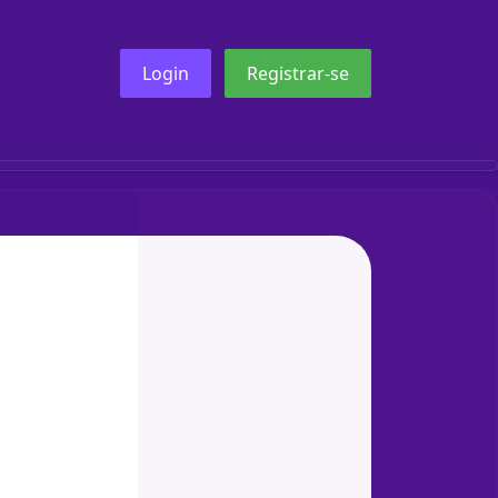
Login
Registrar-se