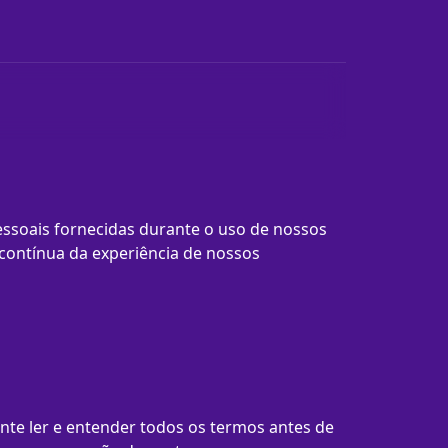
essoais fornecidas durante o uso de nossos
 contínua da experiência de nossos
nte ler e entender todos os termos antes de