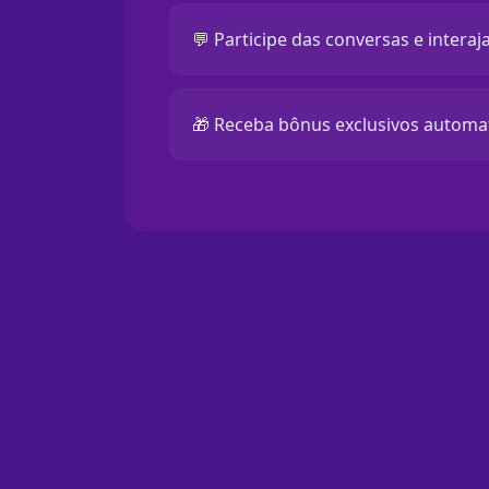
💬 Participe das conversas e interaj
🎁 Receba bônus exclusivos autom