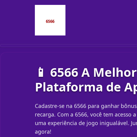
📱 6566 A Melhor
Plataforma de A
Cadastre-se na 6566 para ganhar bônus
recarga. Com a 6566, você tem acesso a
uma experiência de jogo inigualável. J
agora!