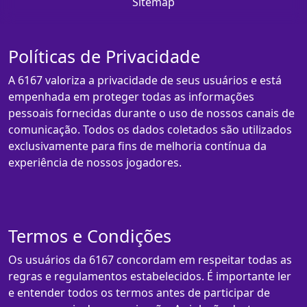
Sitemap
Políticas de Privacidade
A 6167 valoriza a privacidade de seus usuários e está
empenhada em proteger todas as informações
pessoais fornecidas durante o uso de nossos canais de
comunicação. Todos os dados coletados são utilizados
exclusivamente para fins de melhoria contínua da
experiência de nossos jogadores.
Termos e Condições
Os usuários da 6167 concordam em respeitar todas as
regras e regulamentos estabelecidos. É importante ler
e entender todos os termos antes de participar de