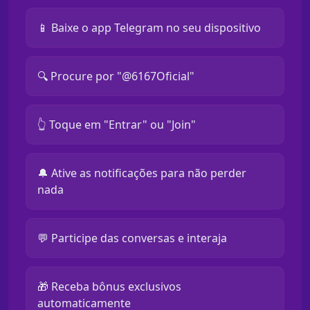
📱 Baixe o app Telegram no seu dispositivo
🔍 Procure por "@6167Oficial"
👆 Toque em "Entrar" ou "Join"
🔔 Ative as notificações para não perder
nada
💬 Participe das conversas e interaja
🎁 Receba bônus exclusivos
automaticamente