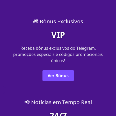
🎁 Bônus Exclusivos
VIP
Receba bônus exclusivos do Telegram,
promoções especiais e códigos promocionais
únicos!
Ver Bônus
📢 Notícias em Tempo Real
24/7