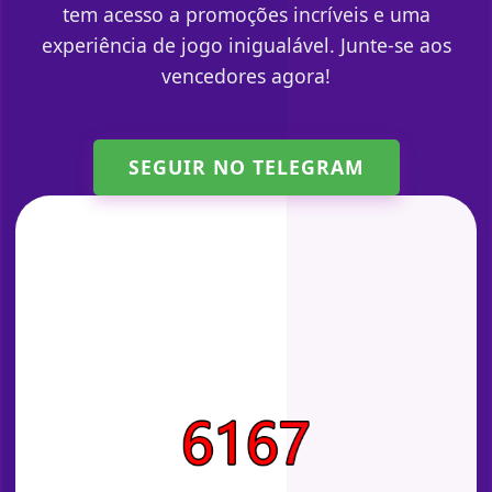
tem acesso a promoções incríveis e uma
experiência de jogo inigualável. Junte-se aos
vencedores agora!
SEGUIR NO TELEGRAM