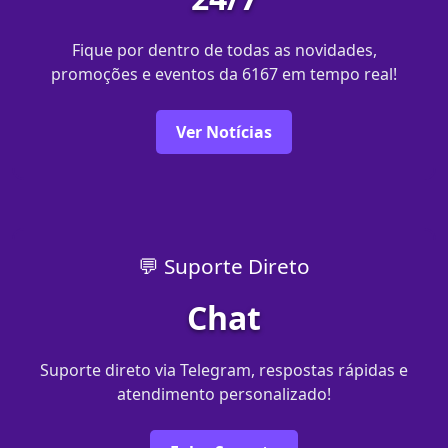
Fique por dentro de todas as novidades,
promoções e eventos da 6167 em tempo real!
Ver Notícias
💬 Suporte Direto
Chat
Suporte direto via Telegram, respostas rápidas e
atendimento personalizado!