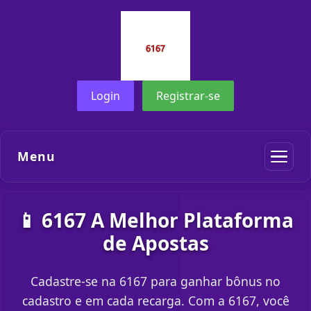
Login
Registrar-se
Menu
📱 6167 A Melhor Plataforma
de Apostas
Cadastre-se na 6167 para ganhar bônus no
cadastro e em cada recarga. Com a 6167, você