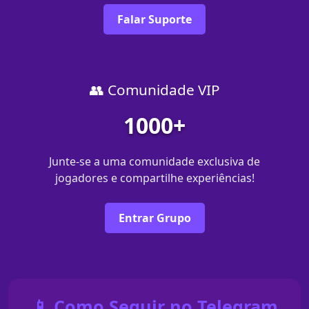
Falar Suporte
👥 Comunidade VIP
1000+
Junte-se a uma comunidade exclusiva de
jogadores e compartilhe experiências!
Entrar Grupo
📱 Como Seguir no Telegram