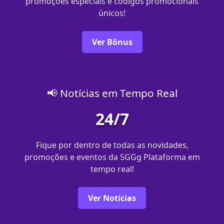
promoções especiais e códigos promocionais
únicos!
Ver Bônus
📢 Notícias em Tempo Real
24/7
Fique por dentro de todas as novidades,
promoções e eventos da 5GGg Plataforma em
tempo real!
Ver Notícias