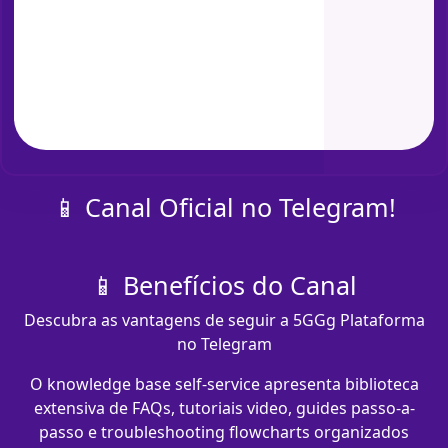
📱 Canal Oficial no Telegram!
📱 Benefícios do Canal
Descubra as vantagens de seguir a 5GGg Plataforma
no Telegram
O knowledge base self-service apresenta biblioteca
extensiva de FAQs, tutoriais video, guides passo-a-
passo e troubleshooting flowcharts organizados