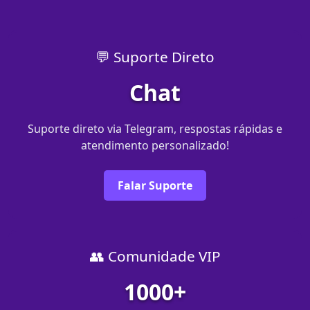
💬 Suporte Direto
Chat
Suporte direto via Telegram, respostas rápidas e
atendimento personalizado!
Falar Suporte
👥 Comunidade VIP
1000+