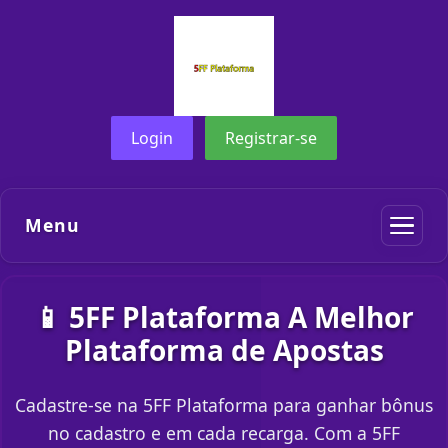
Login
Registrar-se
Menu
📱 5FF Plataforma A Melhor
Plataforma de Apostas
Cadastre-se na 5FF Plataforma para ganhar bônus
no cadastro e em cada recarga. Com a 5FF