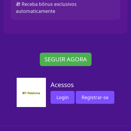
🎁 Receba bônus exclusivos
automaticamente
SEGUIR AGORA
Acessos
Login
Registrar-se