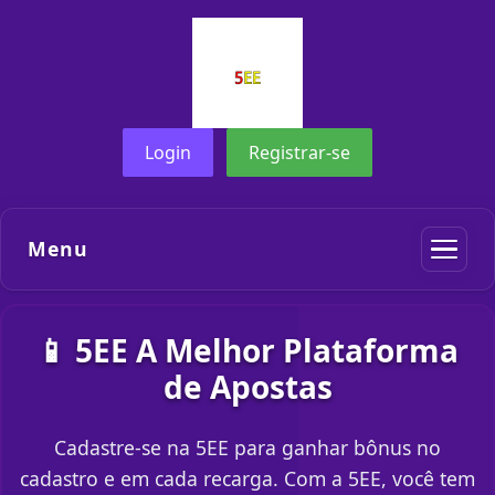
Login
Registrar-se
Menu
📱 5EE A Melhor Plataforma
de Apostas
Cadastre-se na 5EE para ganhar bônus no
cadastro e em cada recarga. Com a 5EE, você tem