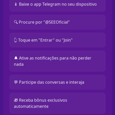
📱 Baixe o app Telegram no seu dispositivo
🔍 Procure por "@5EEOficial"
👆 Toque em "Entrar" ou "Join"
🔔 Ative as notificações para não perder
nada
💬 Participe das conversas e interaja
🎁 Receba bônus exclusivos
automaticamente