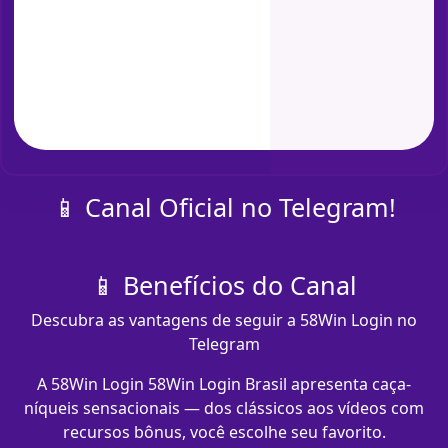
📱 Canal Oficial no Telegram!
📱 Benefícios do Canal
Descubra as vantagens de seguir a 58Win Login no
Telegram
A 58Win Login 58Win Login Brasil apresenta caça-
níqueis sensacionais — dos clássicos aos vídeos com
recursos bônus, você escolhe seu favorito.