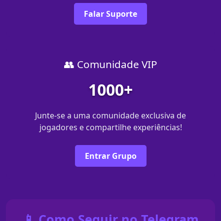
Falar Suporte
👥 Comunidade VIP
1000+
Junte-se a uma comunidade exclusiva de
jogadores e compartilhe experiências!
Entrar Grupo
📱 Como Seguir no Telegram