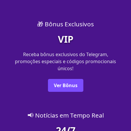
🎁 Bônus Exclusivos
VIP
Receba bônus exclusivos do Telegram,
promoções especiais e códigos promocionais
únicos!
Ver Bônus
📢 Notícias em Tempo Real
24/7