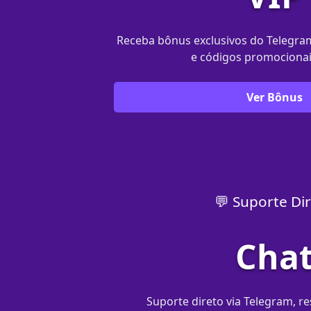
Receba bônus exclusivos do Telegra
e códigos promocionai
Ver Bônus
💬 Suporte Di
Cha
Suporte direto via Telegram, r