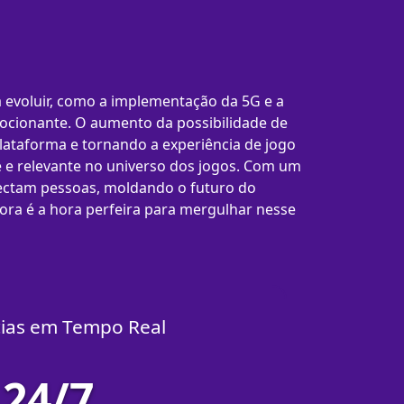
 evoluir, como a implementação da 5G e a
mocionante. O aumento da possibilidade de
lataforma e tornando a experiência de jogo
 e relevante no universo dos jogos. Com um
ectam pessoas, moldando o futuro do
gora é a hora perfeira para mergulhar nesse
cias em Tempo Real
24/7