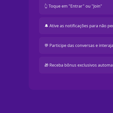
👆 Toque em "Entrar" ou "Join"
🔔 Ative as notificações para não p
💬 Participe das conversas e interaj
🎁 Receba bônus exclusivos autom