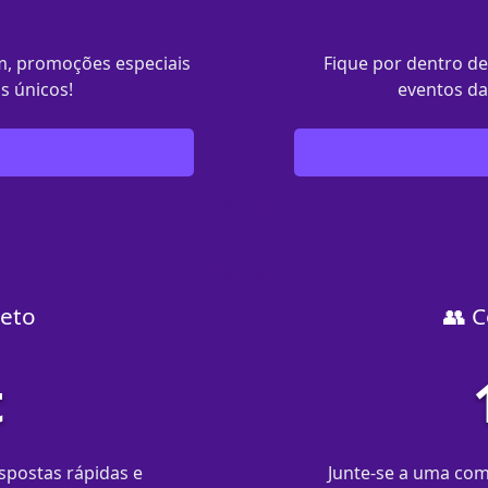
m, promoções especiais
Fique por dentro d
s únicos!
eventos da
reto
👥 
t
espostas rápidas e
Junte-se a uma com