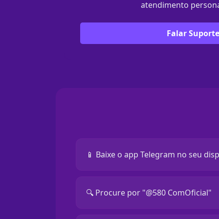
atendimento persona
Falar Suport
📱 Baixe o app Telegram no seu disp
🔍 Procure por "@580 ComOficial"