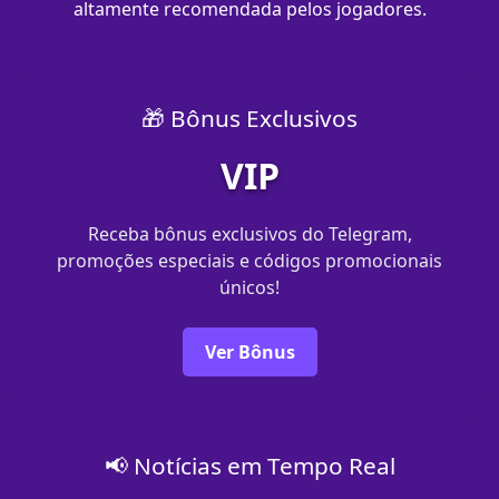
altamente recomendada pelos jogadores.
🎁 Bônus Exclusivos
VIP
Receba bônus exclusivos do Telegram,
promoções especiais e códigos promocionais
únicos!
Ver Bônus
📢 Notícias em Tempo Real