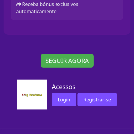
🎁 Receba bônus exclusivos
automaticamente
SEGUIR AGORA
Acessos
Login
Registrar-se