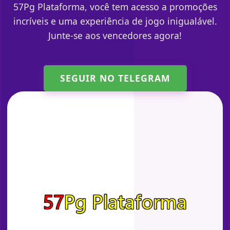
57Pg Plataforma, você tem acesso a promoções
incríveis e uma experiência de jogo inigualável.
Junte-se aos vencedores agora!
SEGUIR NO TELEGRAM