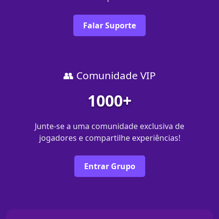
Falar Suporte
👥 Comunidade VIP
1000+
Junte-se a uma comunidade exclusiva de
jogadores e compartilhe experiências!
Entrar Grupo