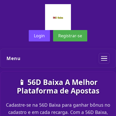
Login
Registrar-se
Menu
📱 56D Baixa A Melhor
Plataforma de Apostas
Cadastre-se na 56D Baixa para ganhar bônus no
cadastro e em cada recarga. Com a 56D Baixa,