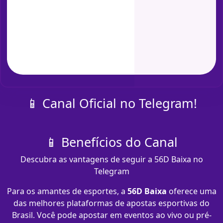
📱 Canal Oficial no Telegram!
📱 Benefícios do Canal
Descubra as vantagens de seguir a 56D Baixa no
Telegram
Para os amantes de esportes, a
56D Baixa
oferece uma
das melhores plataformas de apostas esportivas do
Brasil. Você pode apostar em eventos ao vivo ou pré-