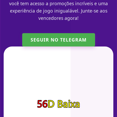
você tem acesso a promoções incríveis e uma
experiência de jogo inigualável. Junte-se aos
vencedores agora!
SEGUIR NO TELEGRAM