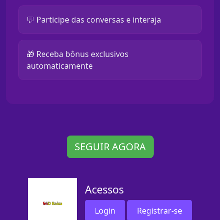
💬 Participe das conversas e interaja
🎁 Receba bônus exclusivos
automaticamente
SEGUIR AGORA
Acessos
Login
Registrar-se