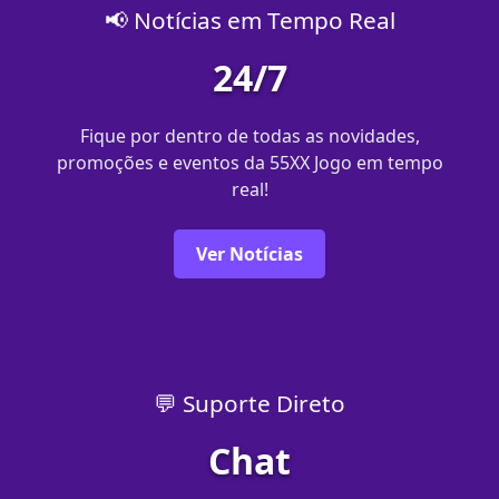
📢 Notícias em Tempo Real
24/7
Fique por dentro de todas as novidades,
promoções e eventos da 55XX Jogo em tempo
real!
Ver Notícias
💬 Suporte Direto
Chat