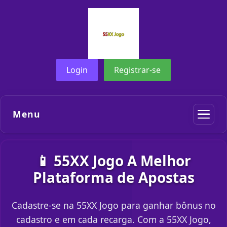
Login
Registrar-se
Menu
📱 55XX Jogo A Melhor
Plataforma de Apostas
Cadastre-se na 55XX Jogo para ganhar bônus no
cadastro e em cada recarga. Com a 55XX Jogo,