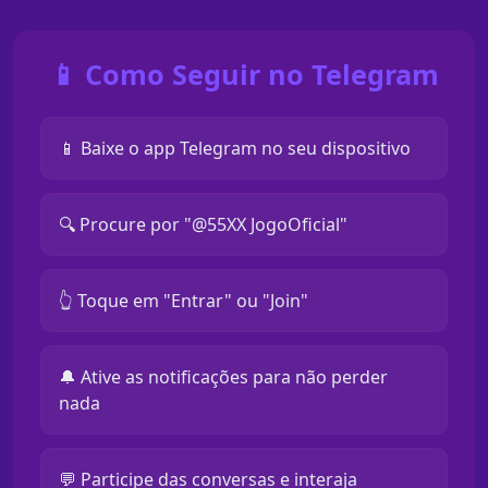
📱 Como Seguir no Telegram
📱 Baixe o app Telegram no seu dispositivo
🔍 Procure por "@55XX JogoOficial"
👆 Toque em "Entrar" ou "Join"
🔔 Ative as notificações para não perder
nada
💬 Participe das conversas e interaja