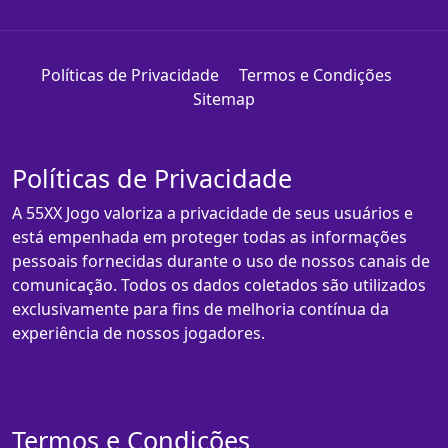
Políticas de Privacidade
Termos e Condições
Sitemap
Políticas de Privacidade
A 55XX Jogo valoriza a privacidade de seus usuários e
está empenhada em proteger todas as informações
pessoais fornecidas durante o uso de nossos canais de
comunicação. Todos os dados coletados são utilizados
exclusivamente para fins de melhoria contínua da
experiência de nossos jogadores.
Termos e Condições