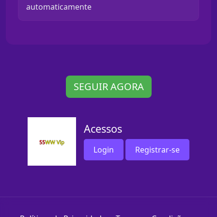
automaticamente
SEGUIR AGORA
Acessos
Login
Registrar-se