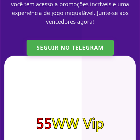
você tem acesso a promoções incríveis e uma
experiência de jogo inigualável. Junte-se aos
vencedores agora!
SEGUIR NO TELEGRAM