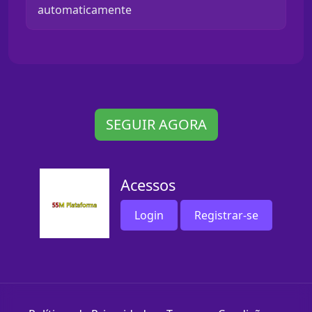
automaticamente
SEGUIR AGORA
Acessos
Login
Registrar-se