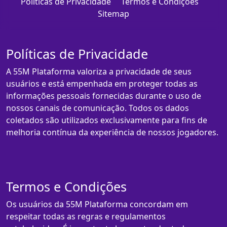
Políticas de Privacidade
Termos e Condições
Sitemap
Políticas de Privacidade
A 55M Plataforma valoriza a privacidade de seus
usuários e está empenhada em proteger todas as
informações pessoais fornecidas durante o uso de
nossos canais de comunicação. Todos os dados
coletados são utilizados exclusivamente para fins de
melhoria contínua da experiência de nossos jogadores.
Termos e Condições
Os usuários da 55M Plataforma concordam em
respeitar todas as regras e regulamentos