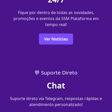
Fique por dentro de todas as novidades,
promoções e eventos da 55M Plataforma em
tempo real!
Ver Notícias
💬 Suporte Direto
Chat
Suporte direto via Telegram, respostas rápidas e
atendimento personalizado!