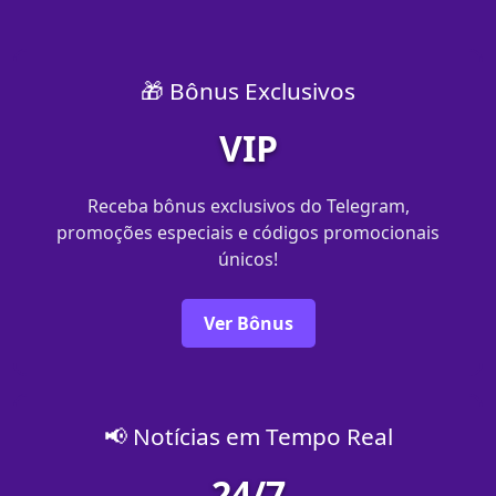
🎁 Bônus Exclusivos
VIP
Receba bônus exclusivos do Telegram,
promoções especiais e códigos promocionais
únicos!
Ver Bônus
📢 Notícias em Tempo Real
24/7