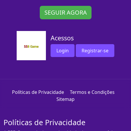
SEGUIR AGORA
Acessos
Login
Registrar-se
Políticas de Privacidade
Termos e Condições
Sitemap
Políticas de Privacidade