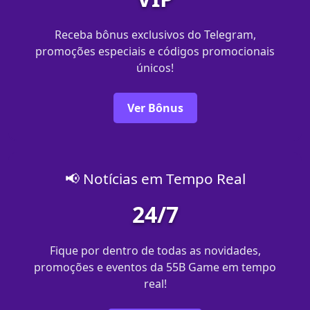
Receba bônus exclusivos do Telegram,
promoções especiais e códigos promocionais
únicos!
Ver Bônus
📢 Notícias em Tempo Real
24/7
Fique por dentro de todas as novidades,
promoções e eventos da 55B Game em tempo
real!