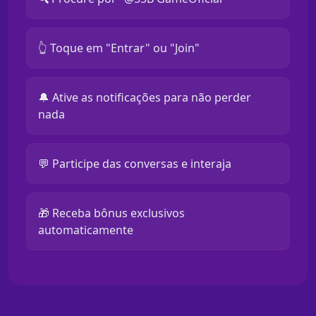
👆 Toque em "Entrar" ou "Join"
🔔 Ative as notificações para não perder
nada
💬 Participe das conversas e interaja
🎁 Receba bônus exclusivos
automaticamente