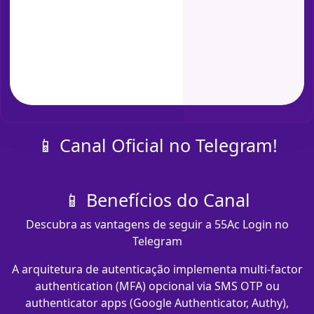
📱 Canal Oficial no Telegram!
📱 Benefícios do Canal
Descubra as vantagens de seguir a 55Ac Login no
Telegram
A arquitetura de autenticação implementa multi-factor
authentication (MFA) opcional via SMS OTP ou
authenticator apps (Google Authenticator, Authy),