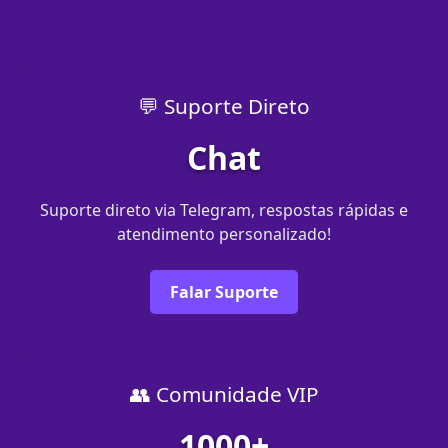
💬 Suporte Direto
Chat
Suporte direto via Telegram, respostas rápidas e
atendimento personalizado!
Falar Suporte
👥 Comunidade VIP
1000+