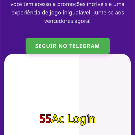
você tem acesso a promoções incríveis e uma
experiência de jogo inigualável. Junte-se aos
vencedores agora!
SEGUIR NO TELEGRAM