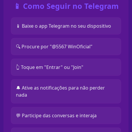
📱 Como Seguir no Telegram
📱 Baixe o app Telegram no seu dispositivo
🔍 Procure por "@5567 WinOficial"
👆 Toque em "Entrar" ou "Join"
🔔 Ative as notificações para não perder
nada
💬 Participe das conversas e interaja