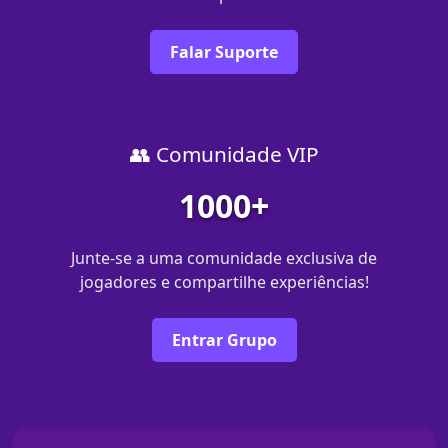
Falar Suporte
👥 Comunidade VIP
1000+
Junte-se a uma comunidade exclusiva de
jogadores e compartilhe experiências!
Entrar Grupo