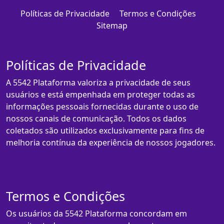
Políticas de Privacidade
Termos e Condições
Sitemap
Políticas de Privacidade
A 5542 Plataforma valoriza a privacidade de seus
usuários e está empenhada em proteger todas as
informações pessoais fornecidas durante o uso de
nossos canais de comunicação. Todos os dados
coletados são utilizados exclusivamente para fins de
melhoria contínua da experiência de nossos jogadores.
Termos e Condições
Os usuários da 5542 Plataforma concordam em