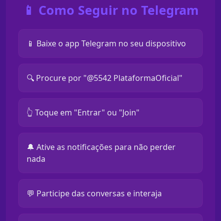
📱 Como Seguir no Telegram
📱 Baixe o app Telegram no seu dispositivo
🔍 Procure por "@5542 PlataformaOficial"
👆 Toque em "Entrar" ou "Join"
🔔 Ative as notificações para não perder
nada
💬 Participe das conversas e interaja