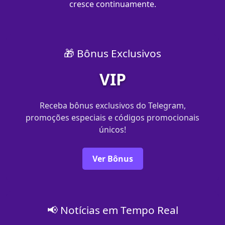
cresce continuamente.
🎁 Bônus Exclusivos
VIP
Receba bônus exclusivos do Telegram,
promoções especiais e códigos promocionais
únicos!
Ver Bônus
📢 Notícias em Tempo Real